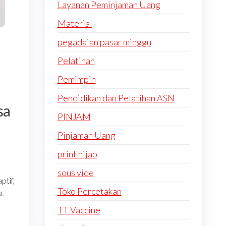
Layanan Peminjaman Uang
Material
pegadaian pasar minggu
Pelatihan
Pemimpin
Pendidikan dan Pelatihan ASN
sa
PINJAM
Pinjaman Uang
print hijab
sous vide
tif,
Toko Percetakan
i.
TT Vaccine