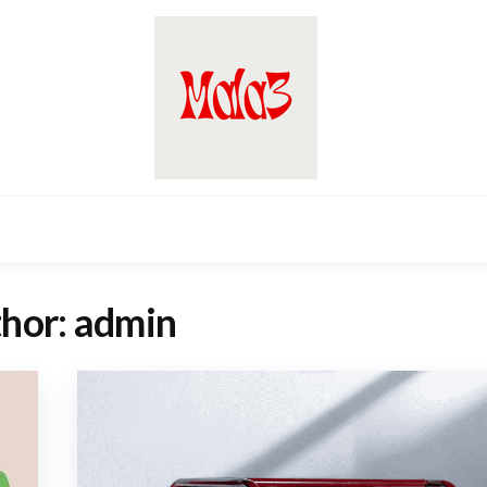
hor:
admin