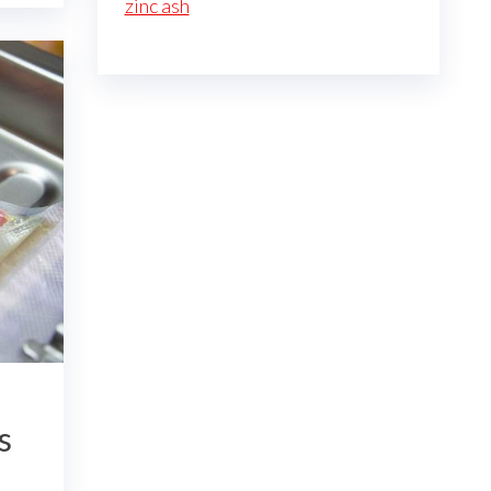
zinc ash
s