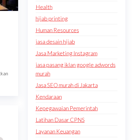
Health
hijab printing
Human Resources
jasa desain hijab
Jasa Marketing Instagram
jasa pasang iklan google adwords
murah
tkan
Jasa SEO murah di Jakarta
Kendaraan
Kepegawaian Pemerintah
Latihan Dasar CPNS
Layanan Keuangan