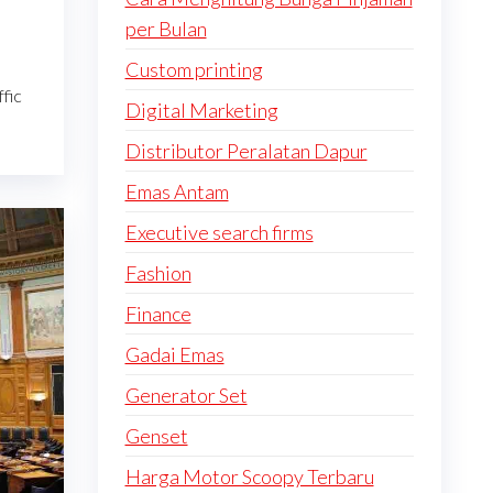
per Bulan
Custom printing
fic
Digital Marketing
Distributor Peralatan Dapur
Emas Antam
Executive search firms
Fashion
Finance
Gadai Emas
Generator Set
Genset
Harga Motor Scoopy Terbaru