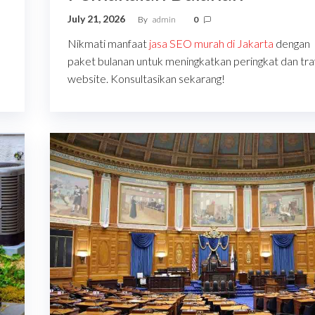
July 21, 2026
By
admin
0
Nikmati manfaat
jasa SEO murah di Jakarta
dengan
paket bulanan untuk meningkatkan peringkat dan traf
website. Konsultasikan sekarang!