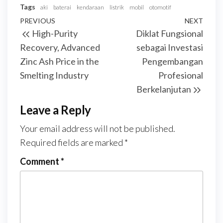
Tags
aki
baterai
kendaraan
listrik
mobil
otomotif
Post
Previous
PREVIOUS
NEXT
Next
High-Purity
Diklat Fungsional
navigation
Post
Post
Recovery, Advanced
sebagai Investasi
Zinc Ash Price in the
Pengembangan
Smelting Industry
Profesional
Berkelanjutan
Leave a Reply
Your email address will not be published.
Required fields are marked
*
Comment
*