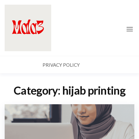
Skip
Mala
to
3
the
content
PRIVACY POLICY
Category:
hijab printing