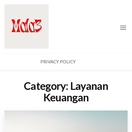
Skip
Mala
to
3
the
content
PRIVACY POLICY
Category:
Layanan
Keuangan