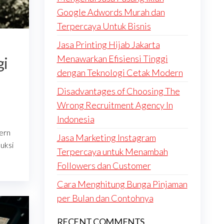
Google Adwords Murah dan
Terpercaya Untuk Bisnis
Jasa Printing Hijab Jakarta
Menawarkan Efisiensi Tinggi
gi
dengan Teknologi Cetak Modern
Disadvantages of Choosing The
Wrong Recruitment Agency In
Indonesia
ern
Jasa Marketing Instagram
duksi
Terpercaya untuk Menambah
Followers dan Customer
Cara Menghitung Bunga Pinjaman
per Bulan dan Contohnya
RECENT COMMENTS