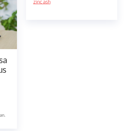
zinc ash
sa
us
an.