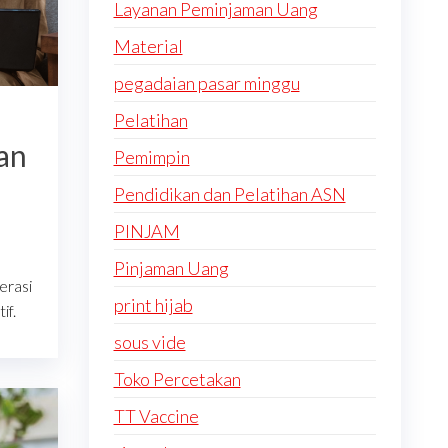
Layanan Peminjaman Uang
Material
pegadaian pasar minggu
Pelatihan
an
Pemimpin
Pendidikan dan Pelatihan ASN
PINJAM
Pinjaman Uang
erasi
print hijab
if.
sous vide
Toko Percetakan
TT Vaccine