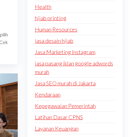
Health
hijab printing
Human Resources
pilih
jasa desain hijab
 Cek
Jasa Marketing Instagram
jasa pasang iklan google adwords
murah
Jasa SEO murah di Jakarta
Kendaraan
Kepegawaian Pemerintah
Latihan Dasar CPNS
Layanan Keuangan