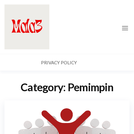
Skip
Mala
to
3
the
content
PRIVACY POLICY
Category:
Pemimpin