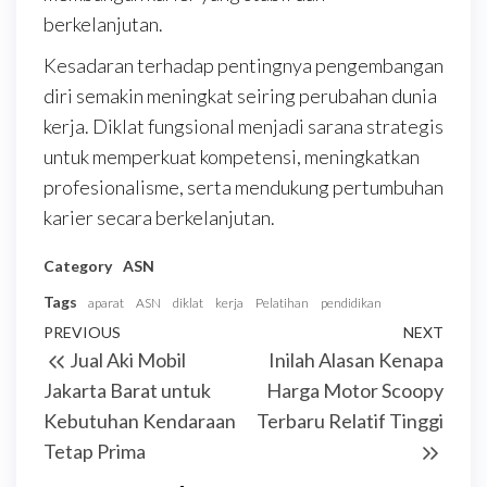
berkelanjutan.
Kesadaran terhadap pentingnya pengembangan
diri semakin meningkat seiring perubahan dunia
kerja. Diklat fungsional menjadi sarana strategis
untuk memperkuat kompetensi, meningkatkan
profesionalisme, serta mendukung pertumbuhan
karier secara berkelanjutan.
Category
ASN
Tags
aparat
ASN
diklat
kerja
Pelatihan
pendidikan
Post
Previous
PREVIOUS
NEXT
Next
Jual Aki Mobil
Inilah Alasan Kenapa
navigation
Post
Post
Jakarta Barat untuk
Harga Motor Scoopy
Kebutuhan Kendaraan
Terbaru Relatif Tinggi
Tetap Prima