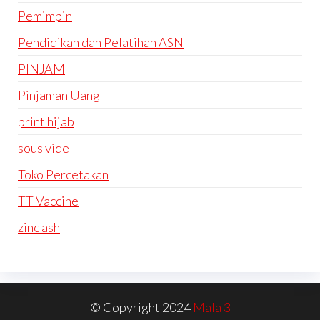
Pemimpin
Pendidikan dan Pelatihan ASN
PINJAM
Pinjaman Uang
print hijab
sous vide
Toko Percetakan
TT Vaccine
zinc ash
© Copyright 2024
Mala 3