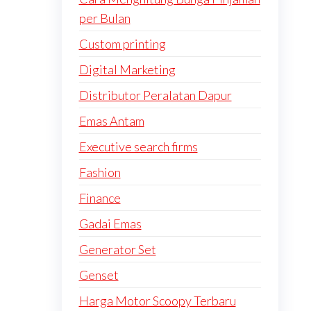
per Bulan
Custom printing
Digital Marketing
Distributor Peralatan Dapur
Emas Antam
Executive search firms
Fashion
Finance
Gadai Emas
Generator Set
Genset
Harga Motor Scoopy Terbaru