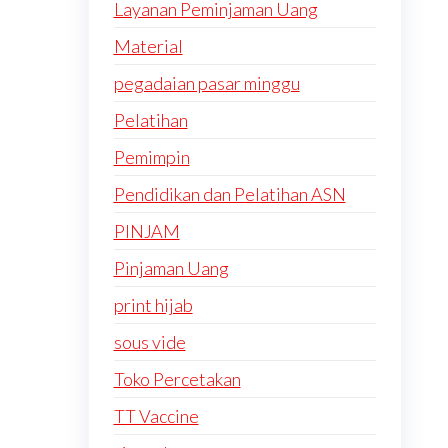
Layanan Peminjaman Uang
Material
pegadaian pasar minggu
Pelatihan
Pemimpin
Pendidikan dan Pelatihan ASN
PINJAM
Pinjaman Uang
print hijab
sous vide
Toko Percetakan
TT Vaccine