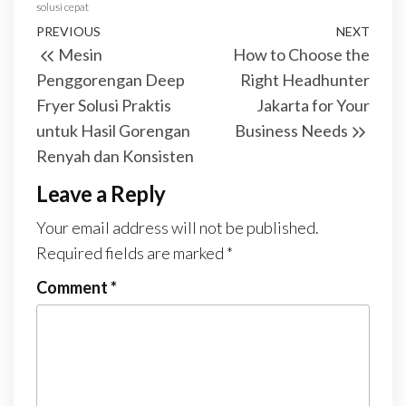
solusi cepat
Post
Previous
PREVIOUS
NEXT
Next
Mesin
How to Choose the
navigation
Post
Post
Penggorengan Deep
Right Headhunter
Fryer Solusi Praktis
Jakarta for Your
untuk Hasil Gorengan
Business Needs
Renyah dan Konsisten
Leave a Reply
Your email address will not be published.
Required fields are marked
*
Comment
*