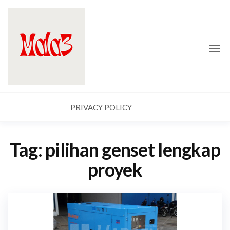
Skip
Mala
to
3
the
content
PRIVACY POLICY
Tag:
pilihan genset lengkap
proyek