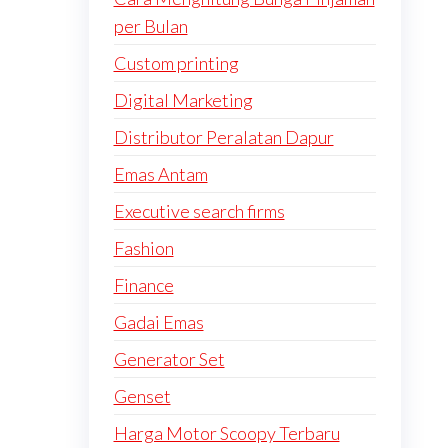
per Bulan
Custom printing
Digital Marketing
Distributor Peralatan Dapur
Emas Antam
Executive search firms
Fashion
Finance
Gadai Emas
Generator Set
Genset
Harga Motor Scoopy Terbaru