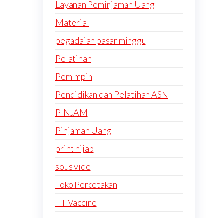
Layanan Peminjaman Uang
Material
pegadaian pasar minggu
Pelatihan
Pemimpin
Pendidikan dan Pelatihan ASN
PINJAM
Pinjaman Uang
print hijab
sous vide
Toko Percetakan
TT Vaccine